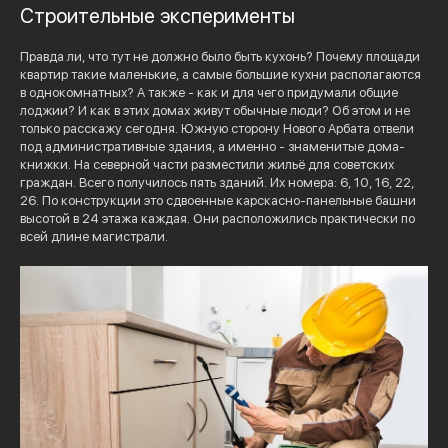
Строительные эксперименты
Правда ли, что тут не должно было быть кухонь? Почему площади
квартир такие маленькие, а самые большие кухни располагаются
в однокомнатных? А также - как и для чего придумали общие
лоджии? И как в этих домах живут обычные люди? Об этом и не
только расскажу сегодня. Южную сторону Нового Арбата отвели
под административные здания, а именно - знаменитые дома-
книжки. На северной части разместили жильё для советских
граждан. Всего получилось пять зданий. Их номера: 6, 10, 16, 22,
26. По конструкции это сдвоенные карскасно-панельные башни
высотой в 24 этажа каждая. Они расположились практически по
всей длине магистрали.