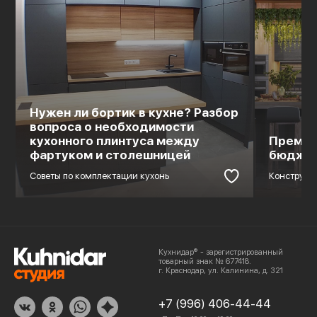
Нужен ли бортик в кухне? Разбор
вопроса о необходимости
кухонного плинтуса между
Премиальна
фартуком и столешницей
бюджетный
Советы по комплектации кухонь
Конструктивные
Кухнидар® - зарегистрированный
товарный знак № 677418.
г. Краснодар, ул. Калинина, д. 321
+7 (996) 406-44-44