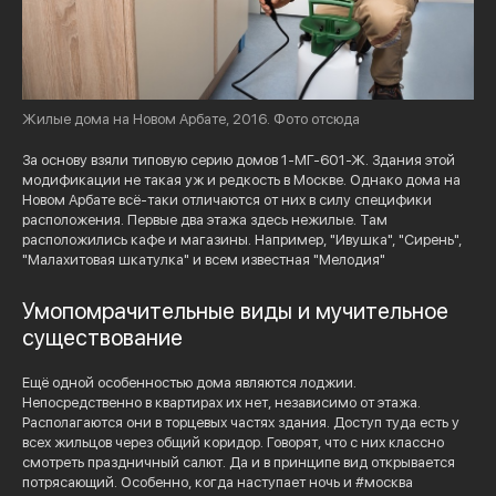
Жилые дома на Новом Арбате, 2016. Фото отсюда
За основу взяли типовую серию домов 1-МГ-601-Ж. Здания этой
модификации не такая уж и редкость в Москве. Однако дома на
Новом Арбате всё-таки отличаются от них в силу специфики
расположения. Первые два этажа здесь нежилые. Там
расположились кафе и магазины. Например, "Ивушка", "Сирень",
"Малахитовая шкатулка" и всем известная "Мелодия"
Умопомрачительные виды и мучительное
существование
Ещё одной особенностью дома являются лоджии.
Непосредственно в квартирах их нет, независимо от этажа.
Располагаются они в торцевых частях здания. Доступ туда есть у
всех жильцов через общий коридор. Говорят, что с них классно
смотреть праздничный салют. Да и в принципе вид открывается
потрясающий. Особенно, когда наступает ночь и #москва