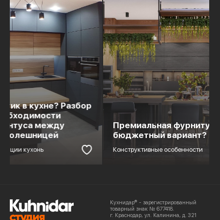
На что 
Премиальная фурнитура или
выборе
бюджетный вариант?
Советы
Конструктивные особенности
Фурнитура
Кухнидар® - зарегистрированный
товарный знак № 677418.
г. Краснодар, ул. Калинина, д. 321