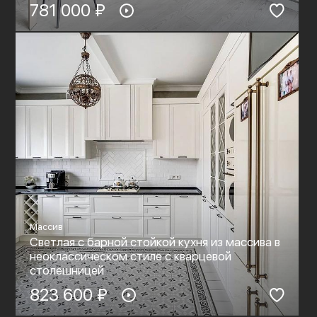
781 000 ₽
Массив
Светлая с барной стойкой кухня из массива в
неоклассическом стиле с кварцевой
столешницей
823 600 ₽