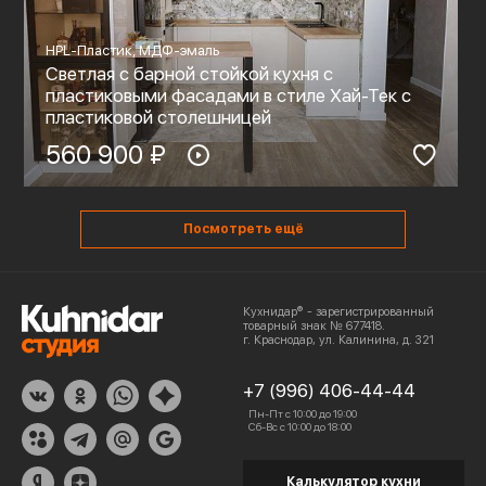
HPL-Пластик, МДФ-эмаль
Светлая с барной стойкой кухня с
пластиковыми фасадами в стиле Хай-Тек с
пластиковой столешницей
560 900 ₽
Посмотреть ещё
Кухнидар® - зарегистрированный
товарный знак № 677418.
г. Краснодар, ул. Калинина, д. 321
+7 (996) 406-44-44
Пн-Пт с 10:00 до 19:00
Сб-Вс с 10:00 до 18:00
Калькулятор кухни