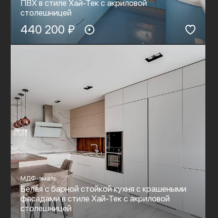
ПВХ в стиле Хай-Тек c акриловой
столешницей
440 200 ₽
МДФ-эмаль
Белая с барной стойкой кухня с крашеными
фасадами в стиле Хай-Тек c акриловой
столешницей