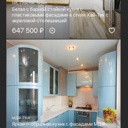
HPL-Пластик, Акрил
Белая с барной стойкой кухня с
пластиковыми фасадами в стиле Хай-Тек c
акриловой столешницей
647 500 ₽
МДФ-ПВХ
Яркая п-образная кухня с фасадами МДФ-