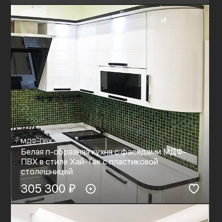
МДФ-ПВХ
Белая п-образная кухня с фасадами МДФ-
ПВХ в стиле Хай-Тек с пластиковой
столешницей
305 300 ₽