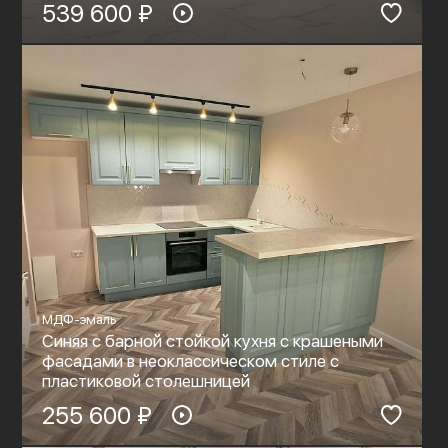
539 600 ₽
МДФ-эмаль
Синяя с барной стойкой кухня с крашеными
фасадами в неоклассическом стиле с
пластиковой столешницей
255 600 ₽