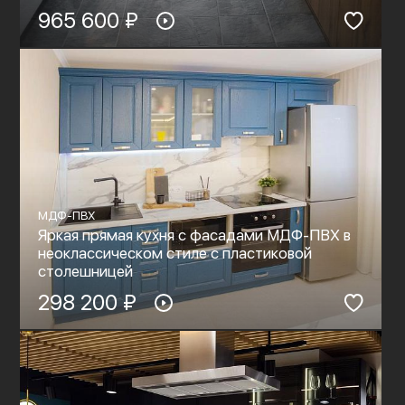
965 600 ₽
МДФ-ПВХ
Яркая прямая кухня с фасадами МДФ-ПВХ в
неоклассическом стиле с пластиковой
столешницей
298 200 ₽