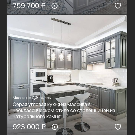
759 700 ₽
Массив, МДФ-эмаль
Серая угловая кухня из массива в
неоклассическом стиле со столешницей из
натурального камня
923 000 ₽