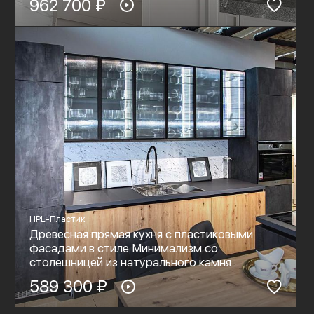
962 700 ₽
HPL-Пластик
Древесная прямая кухня с пластиковыми
фасадами в стиле Минимализм со
столешницей из натурального камня
589 300 ₽