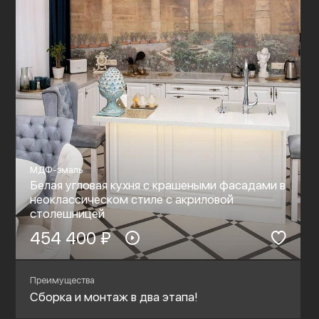
МДФ-эмаль
Белая угловая кухня с крашеными фасадами в
неоклассическом стиле c акриловой
столешницей
454 400 ₽
Преимущества
Сборка и монтаж в два этапа!