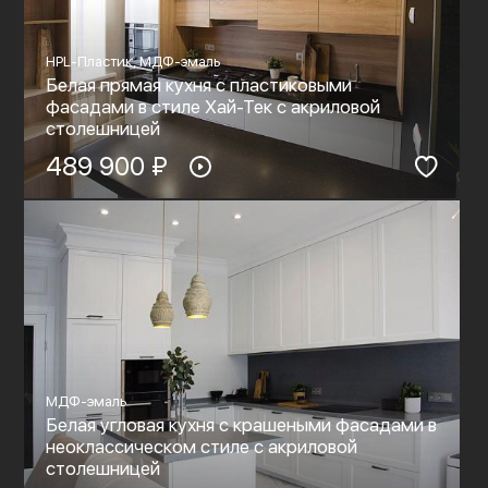
HPL-Пластик, МДФ-эмаль
Белая прямая кухня с пластиковыми
фасадами в стиле Хай-Тек c акриловой
столешницей
489 900 ₽
МДФ-эмаль
Белая угловая кухня с крашеными фасадами в
неоклассическом стиле c акриловой
столешницей