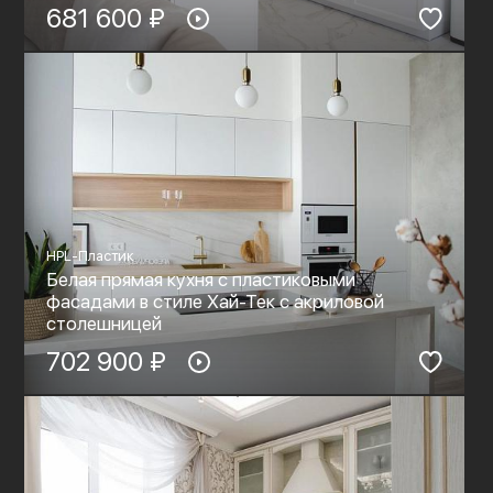
681 600 ₽
HPL-Пластик
Белая прямая кухня с пластиковыми
фасадами в стиле Хай-Тек c акриловой
столешницей
702 900 ₽