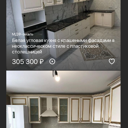
МДФ-эмаль
Белая угловая кухня с крашеными фасадами в
неоклассическом стиле с пластиковой
столешницей
305 300 ₽