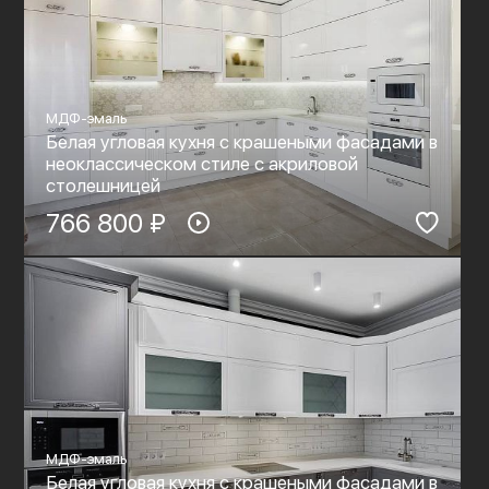
МДФ-эмаль
Белая угловая кухня с крашеными фасадами в
неоклассическом стиле c акриловой
столешницей
766 800 ₽
МДФ-эмаль
Белая угловая кухня с крашеными фасадами в