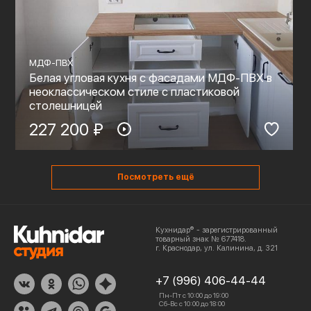
МДФ-ПВХ
Белая угловая кухня с фасадами МДФ-ПВХ в
неоклассическом стиле с пластиковой
столешницей
227 200 ₽
Посмотреть ещё
Кухнидар® - зарегистрированный
товарный знак № 677418.
г. Краснодар, ул. Калинина, д. 321
+7 (996) 406-44-44
Пн-Пт с 10:00 до 19:00
Сб-Вс с 10:00 до 18:00