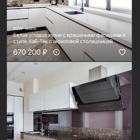
МДФ-эмаль
Белая угловая кухня с крашеными фасадами в
стиле Хай-Тек c акриловой столешницей
670 200 ₽