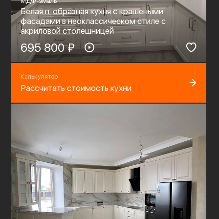
МДФ-эмаль
Белая п-образная кухня с крашеными
фасадами в неоклассическом стиле c
акриловой столешницей
695 800 ₽
Калькулятор
Рассчитать стоимость кухни