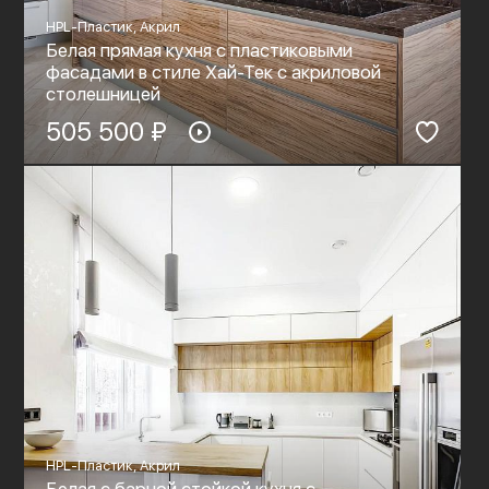
HPL-Пластик, Акрил
Белая прямая кухня с пластиковыми
фасадами в стиле Хай-Тек c акриловой
столешницей
505 500 ₽
HPL-Пластик, Акрил