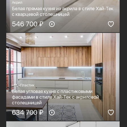
Акрил
Белая прямая кухня из акрила в стиле Хай-Тек
с кварцевой столешницей
546 700 ₽
HPL-Пластик
Белая угловая кухня с пластиковыми
фасадами в стиле Хай-Тек c акриловой
столешницей
634 700 ₽