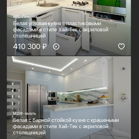
HPL-Пластик
Белая угловая кухня с пластиковыми
фасадами в стиле Хай-Тек c акриловой
столешницей
410 300 ₽
МДФ-эмаль
Белая с барной стойкой кухня с крашеными
фасадами в стиле Хай-Тек c акриловой
столешницей