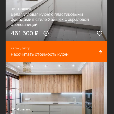
HPL-Пластик
Белая угловая кухня с пластиковыми
фасадами в стиле Хай-Тек c акриловой
столешницей
461 500 ₽
Калькулятор
Рассчитать стоимость кухни
HPL-Пластик