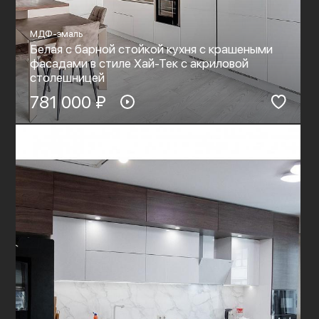
МДФ-эмаль
Белая с барной стойкой кухня с крашеными
фасадами в стиле Хай-Тек c акриловой
столешницей
781 000 ₽