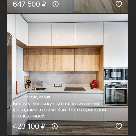
647 500 ₽
HPL-Пластик, Акрил
Белая угловая кухня с пластиковыми
фасадами в стиле Хай-Тек c акриловой
столешницей
423 100 ₽