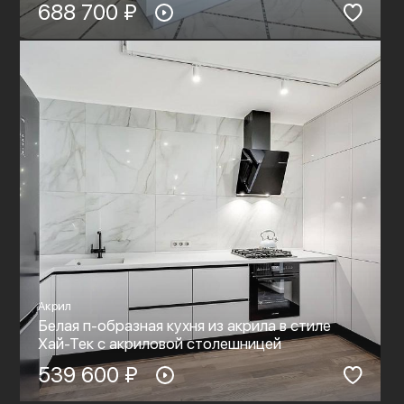
688 700 ₽
Акрил
Белая п-образная кухня из акрила в стиле
Хай-Тек c акриловой столешницей
539 600 ₽