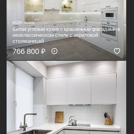
МДФ-эмаль
Белая угловая кухня с крашеными фасадами в
неоклассическом стиле c акриловой
столешницей
766 800 ₽