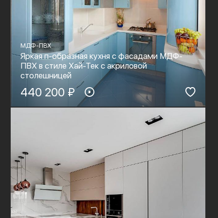
МДФ-ПВХ
Яркая п-образная кухня с фасадами МДФ-
ПВХ в стиле Хай-Тек c акриловой
столешницей
440 200 ₽