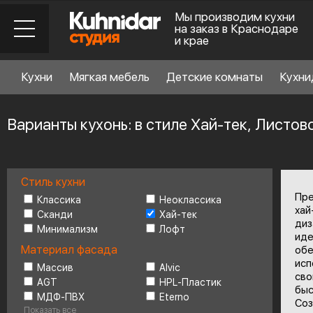
Мы производим кухни
на заказ в Краснодаре
и крае
Кухни
Мягкая мебель
Детские комнаты
Кухни
Варианты кухонь: в стиле Хай-тек, Листов
Стиль кухни
Стиль кухни
6
Пре
Классика
Неоклассика
хай
Сканди
Хай-тек
диз
Минимализм
Лофт
Материал фасада
иде
Материал фасада
обе
исп
Массив
Alvic
сво
AGT
HPL-Пластик
Планировка
6
быс
МДФ-ПВХ
Eterno
Соз
Показать все