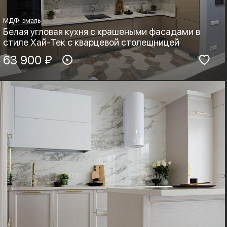
МДФ-эмаль
Белая угловая кухня с крашеными фасадами в
стиле Хай-Тек с кварцевой столешницей
Материал фасадов:
63 900 ₽
Материал столешницы:
МДФ-эмаль
Листовой кварц
Фурнитура:
Стиль:
Boyard, Blum
Хай-тек, Минимализм