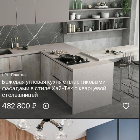
HPL-Пластик
Бежевая угловая кухня с пластиковыми
фасадами в стиле Хай-Тек с кварцевой
столешницей
Материал фасадов:
482 800 ₽
Материал столешницы:
HPL-Пластик
Листовой кварц
Фурнитура:
Стиль:
Boyard, Blum
Хай-тек, Лофт