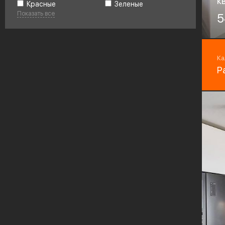
к
Красные
Зеленые
Показать все
Ма
5
А
Фу
Bo
Ка
Р