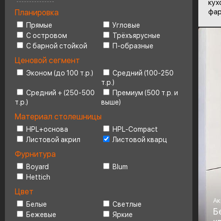
кух
фар
Планировка
Ценовой сегмент
4
Прямые
Угловые
С островом
Трёхъярусные
С барной стойкой
П-образные
Ценовой сегмент
Эконом (до 100 т.р.)
Средний (100-250
т.р.)
Средний + (250-500
Премиум (500 т.р. и
т.р.)
выше)
Материал столешницы
HPL+основа
HPL-Compact
Листовой акрил
Листовой кварц
Фурнитура
Boyard
Blum
Hettich
Цвет
Ак
Белые
Светлые
Б
Бежевые
Яркие