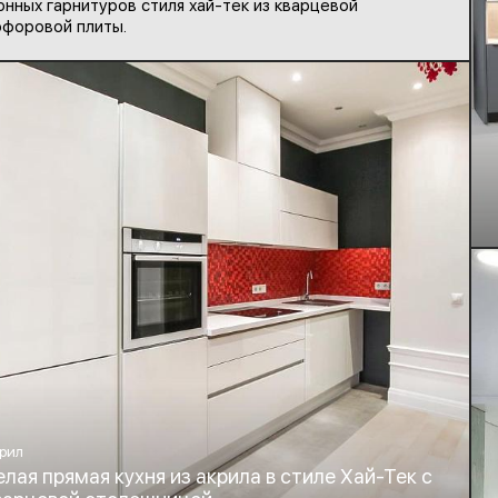
онных гарнитуров стиля хай-тек из кварцевой
форовой плиты.
рил
елая прямая кухня из акрила в стиле Хай-Тек с