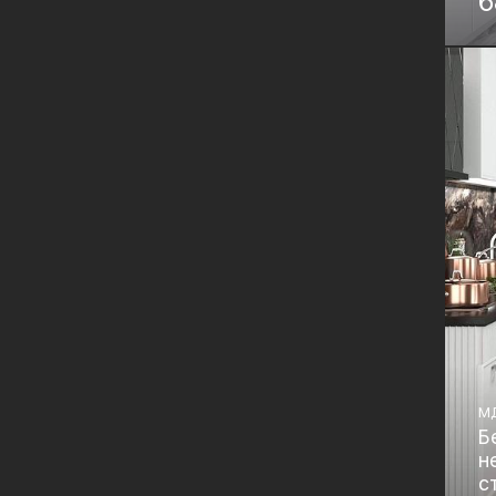
6
H
Фу
Bo
М
Б
н
с