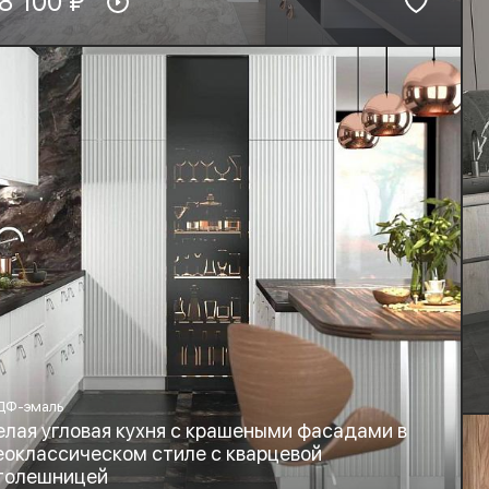
8 100 ₽
PL-Пластик
Листовой кварц
рнитура:
Стиль:
yard, Blum
Хай-тек, Минимализм
ДФ-эмаль
елая угловая кухня с крашеными фасадами в
еоклассическом стиле с кварцевой
толешницей