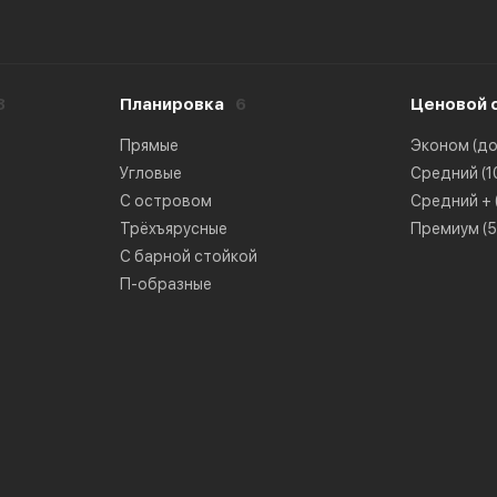
8
Планировка
6
Ценовой 
Прямые
Эконом (до 
Угловые
Средний (10
С островом
Средний + (
Трёхъярусные
Премиум (50
С барной стойкой
П-образные