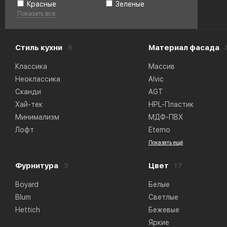
Красные
Зеленые
Показать все
Стиль кухни
6
Материал фасада
Классика
Массив
Неоклассика
Alvic
Сканди
AGT
Хай-тек
HPL-Пластик
Минимализм
МДФ-ПВХ
Лофт
Eterno
Показать ещё
Фурнитура
3
Цвет
17
Boyard
Белые
Blum
Светлые
Hettich
Бежевые
Яркие