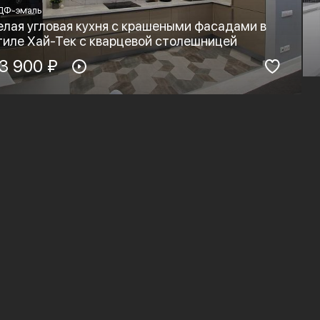
ДФ-эмаль
елая угловая кухня с крашеными фасадами в
тиле Хай-Тек с кварцевой столешницей
териал фасадов:
3 900 ₽
Материал столешницы:
ДФ-эмаль
Листовой кварц
рнитура:
Стиль:
yard, Blum
Хай-тек, Минимализм