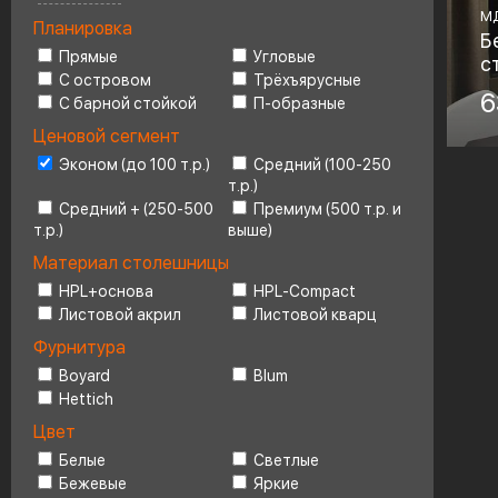
М
Планировка
Ценовой сегмент
Б
4
Прямые
Угловые
с
С островом
Трёхъярусные
Ма
6
С барной стойкой
П-образные
М
Ценовой сегмент
Фу
Эконом (до 100 т.р.)
Средний (100-250
Bo
т.р.)
Средний + (250-500
Премиум (500 т.р. и
т.р.)
выше)
Материал столешницы
HPL+основа
HPL-Compact
Листовой акрил
Листовой кварц
Фурнитура
Boyard
Blum
Hettich
Цвет
Белые
Светлые
Бежевые
Яркие