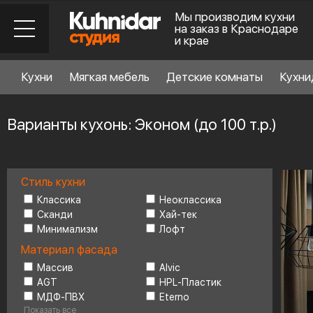
Мы производим кухни
на заказ в Краснодаре
и крае
Кухни
Мягкая мебель
Детские комнаты
Кухни
Варианты кухонь: Эконом (до 100 т.р.)
Стиль кухни
Стиль кухни
6
Классика
Неоклассика
Сканди
Хай-тек
Минимализм
Лофт
Материал фасада
Материал фасада
Массив
Alvic
AGT
HPL-Пластик
Планировка
6
МДФ-ПВХ
Eterno
Показать все