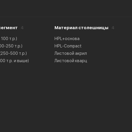
сегмент
4
Материал столешницы
4
100 т.р.)
HPL+основа
0-250 т.р.)
HPL-Compact
250-500 т.р.)
Листовой акрил
0 т.р. и выше)
Листовой кварц