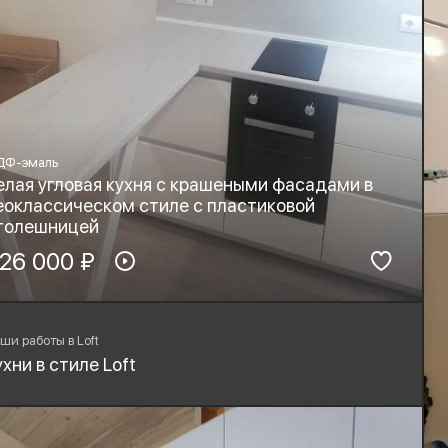
ДФ-эмаль
елая угловая кухня с крашеными фасадами в
еоклассическом стиле с пластиковой
толешницей
териал фасадов:
26 000 ₽
Материал столешницы:
ДФ-эмаль
HPL+основа
рнитура:
Стиль:
yard
Неоклассика
ши работы в Loft
ухни в стиле Loft