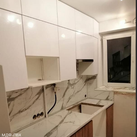
Фурнитура:
Стиль:
Boyard, Blum
Минимализм
МДФ-ПВХ