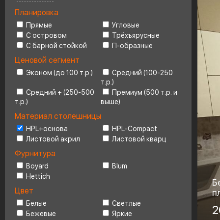
Планировка
Ценовой сегмент
4
Прямые
Угловые
С островом
Трёхъярусные
С барной стойкой
П-образные
Ценовой сегмент
Эконом (до 100 т.р.)
Средний (100-250
т.р.)
Средний + (250-500
Премиум (500 т.р. и
т.р.)
выше)
Материал столешницы
HPL+основа
HPL-Compact
Листовой акрил
Листовой кварц
Фурнитура
Boyard
Blum
Hettich
Б
Цвет
п
Белые
Светлые
Ма
2
Бежевые
Яркие