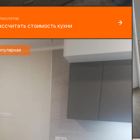
рнитура:
Стиль:
yard
Хай-тек
лькулятор
ассчитать стоимость кухни
опулярная