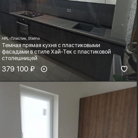
HPL-Пластик, Eterno
Темная прямая кухня с пластиковыми
фасадами в стиле Хай-Тек с пластиковой
столешницей
Материал фасадов:
379 100 ₽
Материал столешницы:
HPL-Пластик, Eterno
HPL+основа
Фурнитура:
Стиль:
Хай-тек, Минимализм