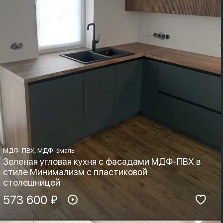
МДФ-ПВХ, МДФ-эмаль
Зеленая угловая кухня с фасадами МДФ-ПВХ в
стиле Минимализм с пластиковой
столешницей
Материал фасадов:
573 600 ₽
Материал столешницы:
МДФ-ПВХ, МДФ-эмаль
HPL+основа