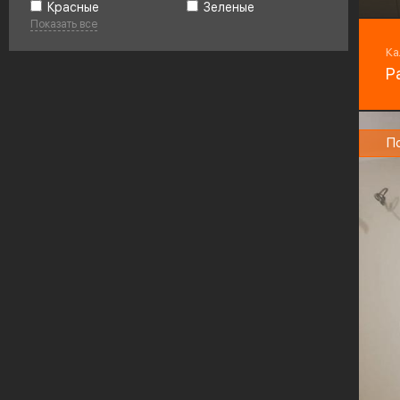
Красные
Зеленые
Показать все
Фу
Bo
Ка
Р
П