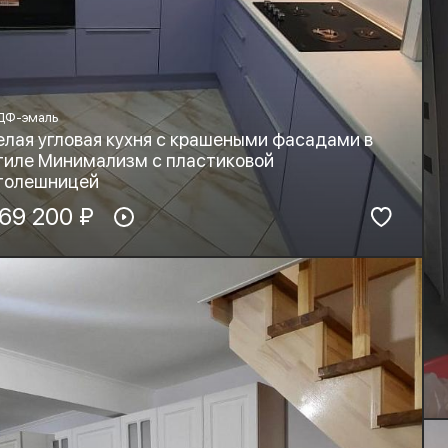
ДФ-эмаль
елая угловая кухня с крашеными фасадами в
тиле Минимализм с пластиковой
толешницей
териал фасадов:
69 200 ₽
Материал столешницы:
ДФ-эмаль
HPL+основа
рнитура:
Стиль:
yard, Blum
Минимализм