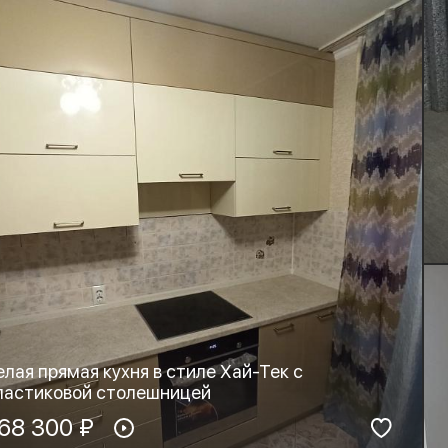
елая прямая кухня в стиле Хай-Тек с
ластиковой столешницей
териал фасадов:
68 300 ₽
Материал столешницы:
HPL+основа