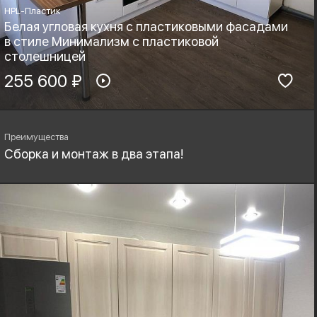
HPL-Пластик
Белая угловая кухня с пластиковыми фасадами
в стиле Минимализм с пластиковой
столешницей
Материал фасадов:
255 600 ₽
Материал столешницы:
HPL-Пластик
HPL+основа
Фурнитура:
Стиль:
Boyard, Blum
Минимализм
Преимущества
Сборка и монтаж в два этапа!