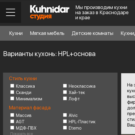
Мы производим кухни
на заказ в Краснодаре
и крае
Кухни
Мягкая мебель
Детские комнаты
Кухни
Варианты кухонь: HPL+основа
Стиль кухни
Стиль кухни
6
На 
Классика
Неоклассика
кух
Сканди
Хай-тек
выс
Минимализм
Лофт
Материал фасада
фир
Материал фасада
дол
пре
Массив
Alvic
сти
AGT
HPL-Пластик
Планировка
6
Ваш
МДФ-ПВХ
Eterno
Показать все