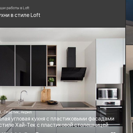
yard, Blum
Хай-тек, Минимализм
ши работы в Loft
ухни в стиле Loft
L-Пластик, Акрил
елая угловая кухня с пластиковыми фасадами
 стиле Хай-Тек с пластиковой столешницей