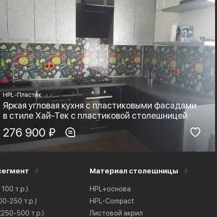
HPL-Пластик
Яркая угловая кухня с пластиковыми фасадами
в стиле Хай-Тек с пластиковой столешницей
Материал фасадов:
276 900 ₽
Материал столешницы:
HPL-Пластик
HPL+основа
Фурнитура:
Стиль:
Boyard, Blum
Хай-тек, Минимализм
сегмент
4
Материал столешницы
4
100 т.р.)
HPL+основа
0-250 т.р.)
HPL-Compact
250-500 т.р.)
Листовой акрил