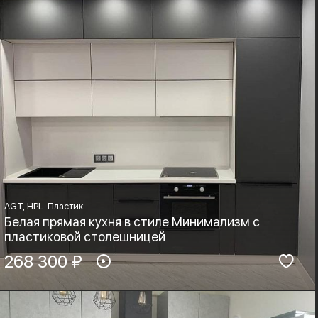
AGT, HPL-Пластик
Белая прямая кухня в стиле Минимализм с
пластиковой столешницей
Материал фасадов:
268 300 ₽
Материал столешницы:
AGT, HPL-Пластик
HPL+основа
Фурнитура:
Стиль:
Boyard, Blum
Минимализм