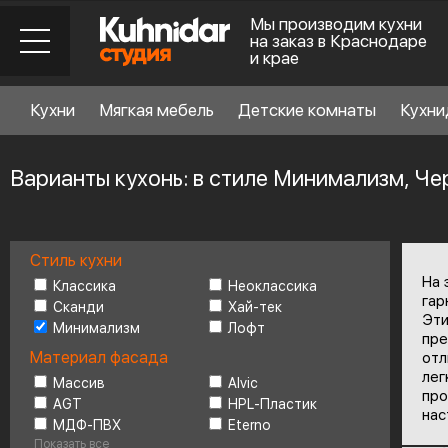
Мы производим кухни
на заказ в Краснодаре
и крае
Кухни
Мягкая мебель
Детские комнаты
Кухни
Варианты кухонь: в стиле Минимализм, Ч
Стиль кухни
Стиль кухни
6
На 
Классика
Неоклассика
гар
Сканди
Хай-тек
Эти
Минимализм
Лофт
Материал фасада
пре
Материал фасада
отл
лег
Массив
Alvic
про
AGT
HPL-Пластик
Планировка
6
нас
МДФ-ПВХ
Eterno
Показать все