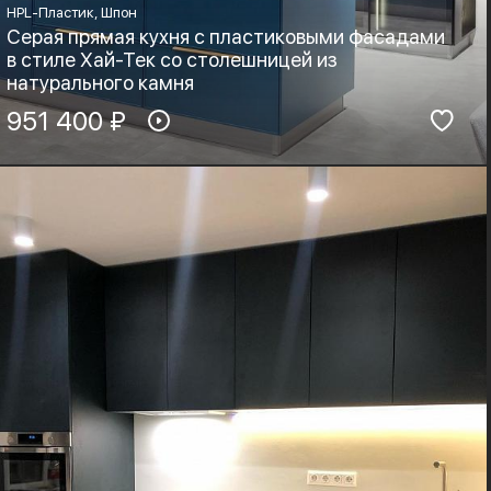
HPL-Пластик, Шпон
Серая прямая кухня с пластиковыми фасадами
в стиле Хай-Тек со столешницей из
натурального камня
Материал фасадов:
951 400 ₽
Материал столешницы:
HPL-Пластик, Шпон
Натуральный камень
Фурнитура:
Стиль:
Boyard, Blum
Хай-тек, Минимализм