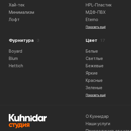
Хай-тек
HPL-Пластик
Минимализм
МДФ-ПВХ
Лофт
Eterno
Показать ещё
Фурнитура
3
Цвет
17
Boyard
Белые
Blum
Светлые
Hettich
Бежевые
Яркие
Красные
Зеленые
Показать ещё
О Кухнидар
Наши услуги