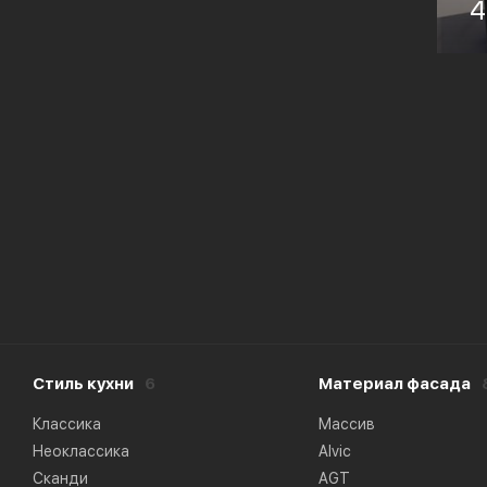
Ма
4
М
Фу
B
Стиль кухни
6
Материал фасада
Классика
Массив
Неоклассика
Alvic
Сканди
AGT