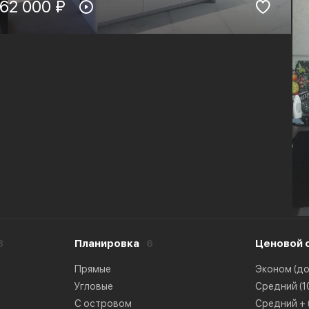
териал фасадов:
62 000 ₽
Материал столешницы:
ДФ-эмаль
HPL+основа
рнитура:
Стиль:
lum
Минимализм
8
Планировка
6
Ценовой 
Прямые
Эконом (до 
Угловые
Средний (10
С островом
Средний + (