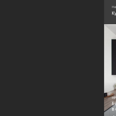
Bo
На
К
HP
Б
в