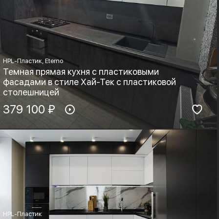
HPL-Пластик, Eterno
Темная прямая кухня с пластиковыми
фасадами в стиле Хай-Тек с пластиковой
столешницей
Материал фасадов:
379 100 ₽
Материал столешницы:
HPL-Пластик, Eterno
HPL+основа
Фурнитура:
Стиль:
Хай-тек, Минимализм
HPL-Пластик