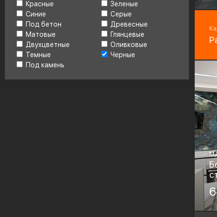
Красные
Зеленые
Синие
Серые
Фу
Под бетон
Древесные
Bo
Ка
Матовые
Глянцевые
Р
Двухцветные
Оливковые
Темные
Черные
Под камень
М
Б
с
Ма
6
М
Фу