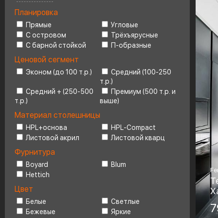
Планировка
Ценовой сегмент
4
Прямые
Угловые
С островом
Трёхъярусные
С барной стойкой
П-образные
Ценовой сегмент
Эконом (до 100 т.р.)
Средний (100-250
т.р.)
Средний + (250-500
Премиум (500 т.р. и
т.р.)
выше)
Материал столешницы
HPL+основа
HPL-Compact
Листовой акрил
Листовой кварц
Фурнитура
Boyard
Blum
Fe
Hettich
Т
Цвет
Х
Белые
Светлые
Ма
7
Бежевые
Яркие
Fe