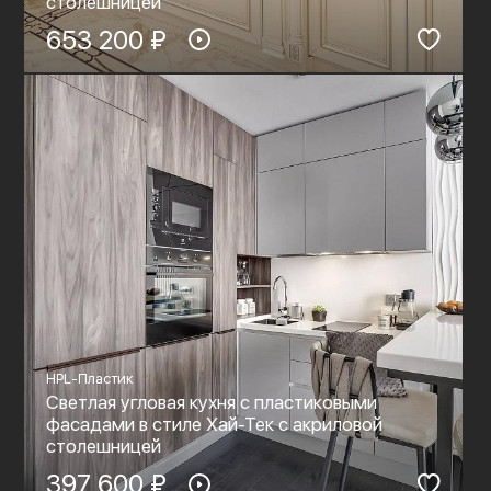
столешницей
653 200 ₽
HPL-Пластик
Светлая угловая кухня с пластиковыми
фасадами в стиле Хай-Тек c акриловой
столешницей
397 600 ₽