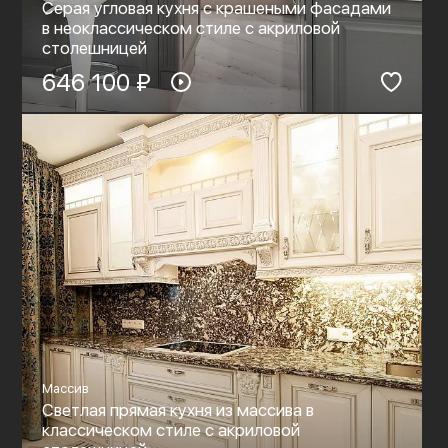
Серая угловая кухня с крашеными фасадами
в неоклассическом стиле c акриловой
столешницей
646 100 ₽
Массив
Светлая прямая кухня из массива в
классическом стиле c акриловой