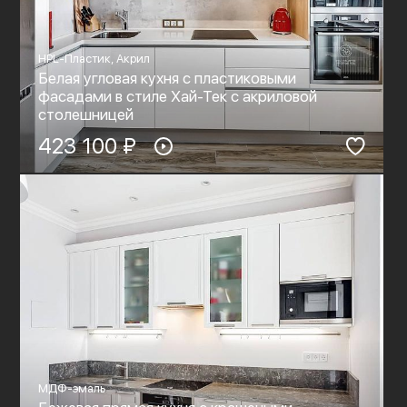
HPL-Пластик, Акрил
Белая угловая кухня с пластиковыми
фасадами в стиле Хай-Тек c акриловой
столешницей
423 100 ₽
МДФ-эмаль