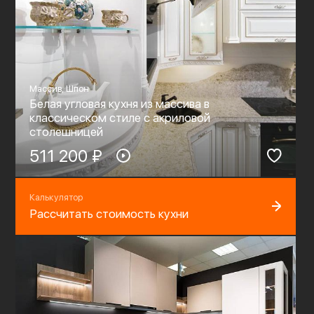
Массив, Шпон
Белая угловая кухня из массива в
классическом стиле c акриловой
столешницей
511 200 ₽
Калькулятор
Рассчитать стоимость кухни