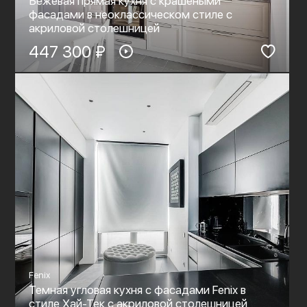
Бежевая прямая кухня с крашеными
фасадами в неоклассическом стиле c
акриловой столешницей
447 300 ₽
Fenix
Темная угловая кухня с фасадами Fenix в
стиле Хай-Тек c акриловой столешницей