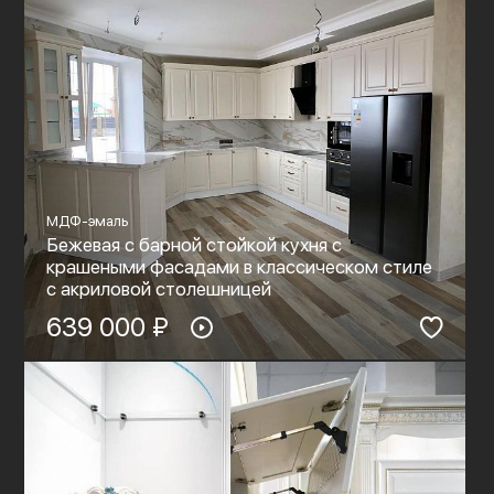
МДФ-эмаль
Бежевая с барной стойкой кухня с
крашеными фасадами в классическом стиле
c акриловой столешницей
639 000 ₽