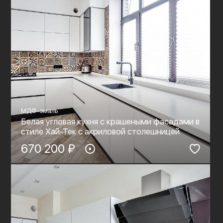
МДФ-эмаль
Белая угловая кухня с крашеными фасадами в
стиле Хай-Тек c акриловой столешницей
670 200 ₽