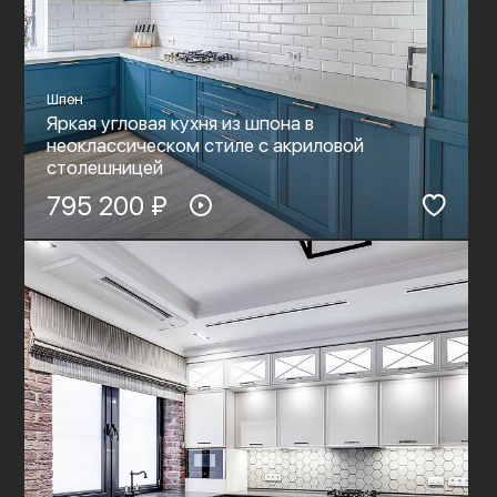
Шпон
Яркая угловая кухня из шпона в
неоклассическом стиле c акриловой
столешницей
795 200 ₽