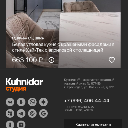
МДФ-эмаль, Шпон
Белая угловая кухня с крашеными фасадами в
стиле Хай-Тек c акриловой столешницей
663 100 ₽
Кухнидар® - зарегистрированный
товарный знак № 677418.
г. Краснодар, ул. Калинина, д. 321
+7 (996) 406-44-44
Пн-Пт с 10:00 до 19:00
Сб-Вс с 10:00 до 18:00
Калькулятор кухни