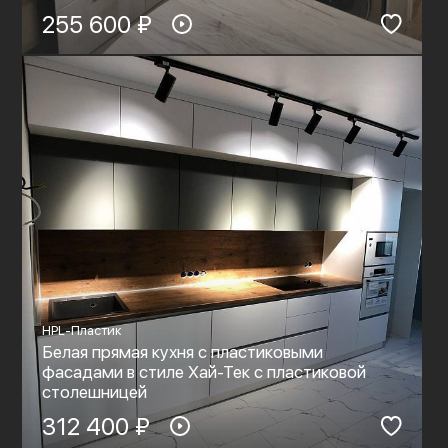
255 600 ₽
HPL-Пластик
Белая прямая кухня с пластиковыми
фасадами в стиле Хай-Тек с пластиковой
столешницей
312 400 ₽