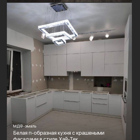
МДФ-эмаль
Белая п-образная кухня с крашеными
фасадами в стиле Хай-Тек