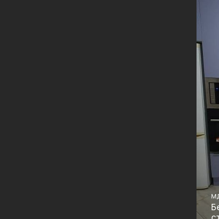
М
Б
с