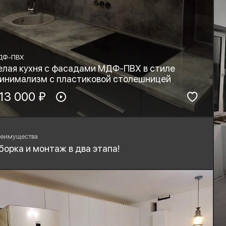
ДФ-ПВХ
елая кухня с фасадами МДФ-ПВХ в стиле
инимализм с пластиковой столешницей
териал фасадов:
13 000 ₽
Материал столешницы:
ДФ-ПВХ
HPL+основа
рнитура:
Стиль:
yard, Blum
Минимализм
еимущества
борка и монтаж в два этапа!