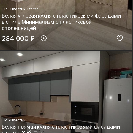
HPL-Пластик, Eterno
Белая угловая кухня с пластиковыми фасадами
в стиле Минимализм с пластиковой
столешницей
Материал фасадов:
284 000 ₽
Материал столешницы:
HPL-Пластик, Eterno
HPL+основа
Фурнитура:
Стиль:
Boyard, Blum
Минимализм, Лофт
HPL-Пластик
Белая прямая кухня с пластиковыми фасадами
в стиле Хай-Тек