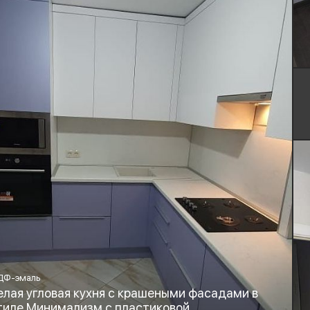
ДФ-эмаль
елая угловая кухня с крашеными фасадами в
тиле Минимализм с пластиковой