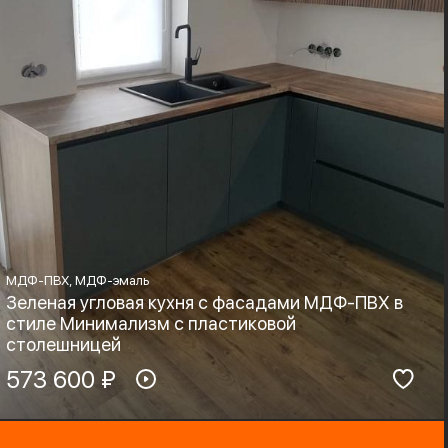
МДФ-ПВХ, МДФ-эмаль
Зеленая угловая кухня с фасадами МДФ-ПВХ в
стиле Минимализм с пластиковой
столешницей
Материал фасадов:
573 600 ₽
Материал столешницы:
МДФ-ПВХ, МДФ-эмаль
HPL+основа
Фурнитура:
Стиль: