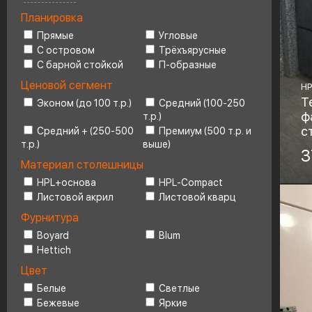
Планировка
Ценовой сегмент
4
Прямые
Угловые
С островом
Трёхъярусные
С барной стойкой
П-образные
Ценовой сегмент
HP
Т
Эконом (до 100 т.р.)
Средний (100-250
ф
т.р.)
с
Средний + (250-500
Премиум (500 т.р. и
т.р.)
выше)
Ма
3
Материал столешницы
HP
HPL+основа
HPL-Compact
Фу
Листовой акрил
Листовой кварц
Фурнитура
Boyard
Blum
Hettich
Цвет
Белые
Светлые
Бежевые
Яркие