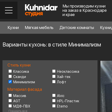
Мы производим кухни
на заказ в Краснодаре
и крае
Кухни
Мягкая мебель
Детские комнаты
Кухни
Варианты кухонь: в стиле Минимализм
Стиль кухни
Стиль кухни
6
Классика
Неоклассика
Сканди
Хай-тек
Минимализм
Лофт
Материал фасада
Материал фасада
Массив
Alvic
AGT
HPL-Пластик
Планировка
6
МДФ-ПВХ
Eterno
Показать все