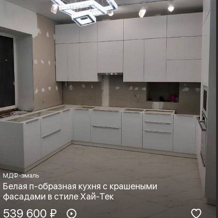
МДФ-эмаль
Белая п-образная кухня с крашеными
фасадами в стиле Хай-Тек
Материал фасадов:
539 600 ₽
Материал столешницы: