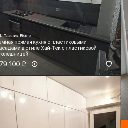
L-Пластик, Eterno
емная прямая кухня с пластиковыми
асадами в стиле Хай-Тек с пластиковой
толешницей
териал фасадов:
79 100 ₽
Материал столешницы:
L-Пластик, Eterno
HPL+основа
рнитура:
Стиль:
Хай-тек, Минимализм